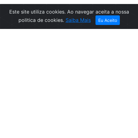
Este site utiliza cookies. Ao navegar aceita a nossa
Filtros
politica de cookies.
Saiba Mais
Eu Aceito
Empresa
Informações
Sobre nós
Condições de
Contactos
Venda
Política de
Privacidade
Politica de
Cookies
Canal de