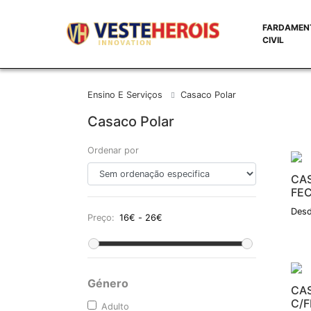
FARDAMEN
CIVIL
Ensino E Serviços
Casaco Polar
Casaco Polar
Ordenar por
CA
FE
Desd
Preço:
Género
CA
C/
Adulto