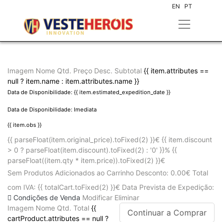
EN
PT
Imagem
Nome
Qtd.
Preço
Desc.
Subtotal
{{ item.attributes ==
null ? item.name : item.attributes.name }}
Data de Disponibilidade: {{ item.estimated_expedition_date }}
Data de Disponibilidade: Imediata
{{ item.obs }}
{{ parseFloat(item.original_price).toFixed(2) }}€
{{ item.discount
> 0 ? parseFloat(item.discount).toFixed(2) : '0' }}%
{{
parseFloat((item.qty * item.price)).toFixed(2) }}€
Sem Produtos Adicionados ao Carrinho
Desconto:
0.00€
Total
com IVA:
{{ totalCart.toFixed(2) }}€
Data Prevista de Expedição:
Condições de Venda
Modificar
Eliminar
Imagem
Nome
Qtd.
Total
{{
Continuar a Comprar
cartProduct.attributes == null ?