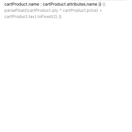
cartProduct.name : cartProduct.attributes.name }}
{{
parseFloat((cartProduct.qty * cartProduct.price) +
cartProduct.tax).toFixed(2) }}