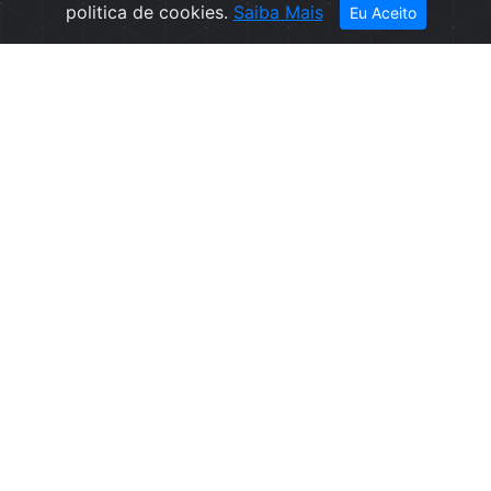
politica de cookies.
Saiba Mais
Eu Aceito
Empresa
Informações
Sobre nós
Condições de
Contactos
Venda
Política de
Privacidade
Politica de
Cookies
Canal de
denúncias
Livro de