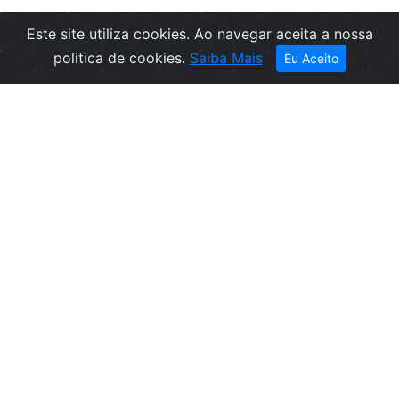
Este site utiliza cookies. Ao navegar aceita a nossa
Filtros
politica de cookies.
Saiba Mais
Eu Aceito
Empresa
Informações
Sobre nós
Condições de
Contactos
Venda
Política de
Privacidade
Politica de
Cookies
Canal de