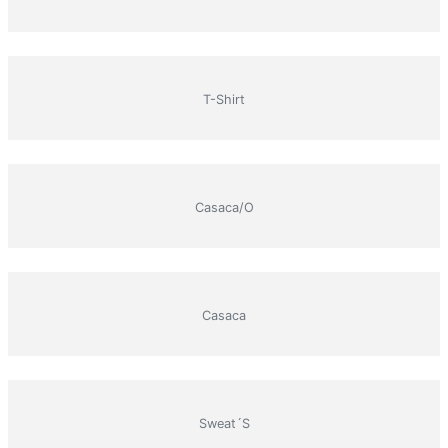
T-Shirt
Casaca/o
Casaca
Sweat´s