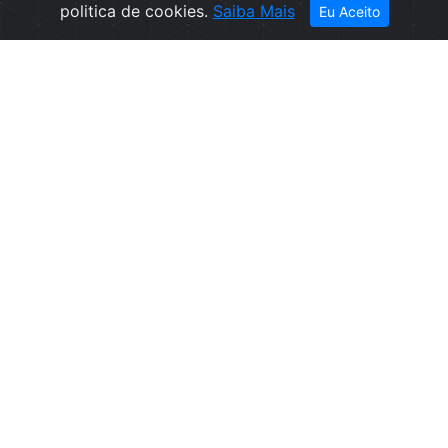
politica de cookies.
Saiba Mais
Eu Aceito
Empresa
Informações
Sobre nós
Condições de
Contactos
Venda
Política de
Privacidade
Politica de
Cookies
Canal de
denúncias
Livro de