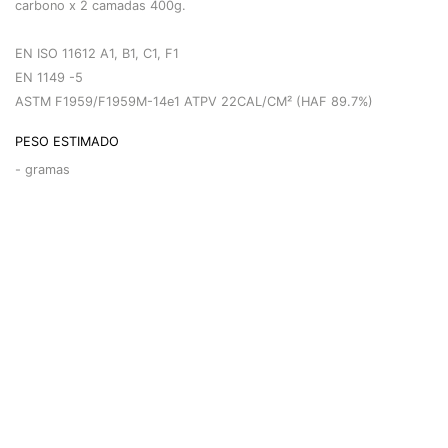
carbono x 2 camadas 400g.
EN ISO 11612 A1, B1, C1, F1
EN 1149 -5
ASTM F1959/F1959M-14e1 ATPV 22CAL/CM² (HAF 89.7%)
PESO ESTIMADO
-
gramas