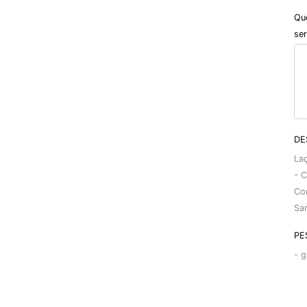
Qu
ser
DE
Laç
- C
Co
Sar
PE
-
g