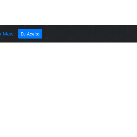
a Mais
Eu Aceito
ER
ever