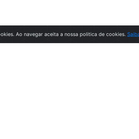
cookies. Ao navegar aceita a nossa politica de cookies.
Saib
rmações
SUBSCREVA A NEWSLETT
ções de Venda
Subscr