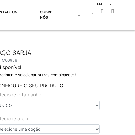
EN
PT
NTACTOS
SOBRE
NÓS
AÇO SARJA
f: M00956
disponível
perimente selecionar outras combinações!
ONFIGURE O SEU PRODUTO:
lecione o tamanho:
lecione a cor: