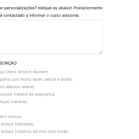
er personalizações? Indique-as abaixo! Posteriormente
á contactado a informar o custo adicional.
SCRIÇÃO
lça Chino Stretch Homem:
perta com fecho-écler central e botão;
ós elástico lateral;
ostura traseira de segurança;
inças traseiras.
atro bolsos:
 bolsos franceses;
 bolsos traseiros de vivo com botão.