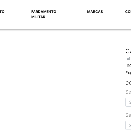
TO
FARDAMENTO
MARCAS
CO
MILITAR
C
re
In
Ex
C
Se
Se