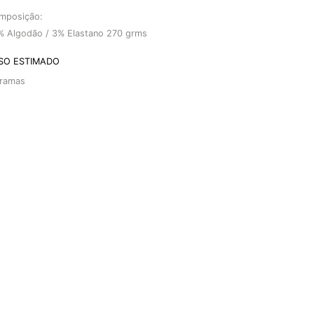
mposição:
% Algodão / 3% Elastano 270 grms
SO ESTIMADO
ramas