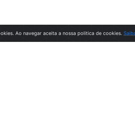
cookies. Ao navegar aceita a nossa politica de cookies.
Saib
rmações
SUBSCREVA A NEWSLETT
ções de Venda
Subscr