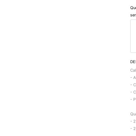
Qu
ser
DE
Ca
- A
- C
- C
- P
Qu
- 2
- 2