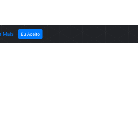
a Mais
Eu Aceito
ER
ever