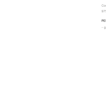
Co
97
PE
-
g