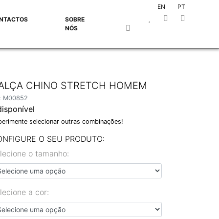
EN
PT
NTACTOS
SOBRE
NÓS
ALÇA CHINO STRETCH HOMEM
f: M00852
disponível
perimente selecionar outras combinações!
ONFIGURE O SEU PRODUTO:
lecione o tamanho:
lecione a cor: