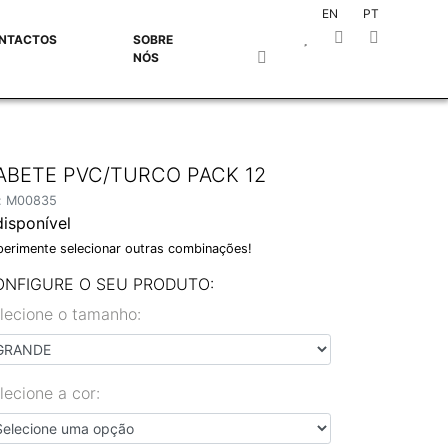
EN
PT
NTACTOS
SOBRE
NÓS
ABETE PVC/TURCO PACK 12
f: M00835
disponível
perimente selecionar outras combinações!
ONFIGURE O SEU PRODUTO:
lecione o tamanho:
lecione a cor: