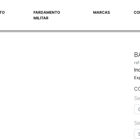
TO
FARDAMENTO
MARCAS
CO
MILITAR
B
re
In
Ex
C
Se
Se