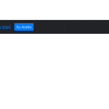
a Mais
Eu Aceito
ER
ever