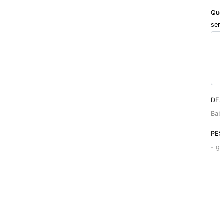
Qu
ser
DE
Ba
PE
-
g