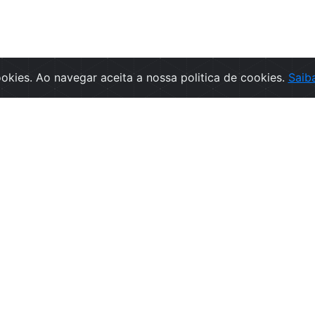
cookies. Ao navegar aceita a nossa politica de cookies.
Saib
rmações
SUBSCREVA A NEWSLETT
ções de Venda
Subscr